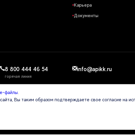
Карьера
Документы
8 800 444 46 54
info@apikk.ru
горячая линия
ie-файлы
.
ЕНТСТВЕ
айта, Вы таким образом подтверждаете свое согласие на ис
Политика обработки персональных данных