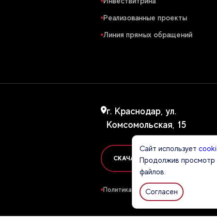
Инвествитрина
Реализованные проекты
Линия прямых обращений
г. Краснодар, ул.
Комсомольская, 15
Сайт использует
cook
СКАЧАТЬ ПРЕЗЕНТАЦИЮ ОБ АГ
Продолжив просмотр с
файлов.
Политика конфиденциальности
Согласен