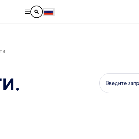
ти
и.