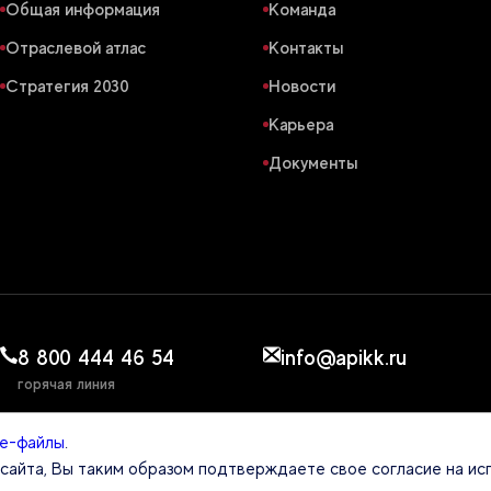
Общая информация
Команда
Отраслевой атлас
Контакты
Стратегия 2030
Новости
Карьера
Документы
8 800 444 46 54
info@apikk.ru
горячая линия
ie-файлы
.
ЕНТСТВЕ
айта, Вы таким образом подтверждаете свое согласие на ис