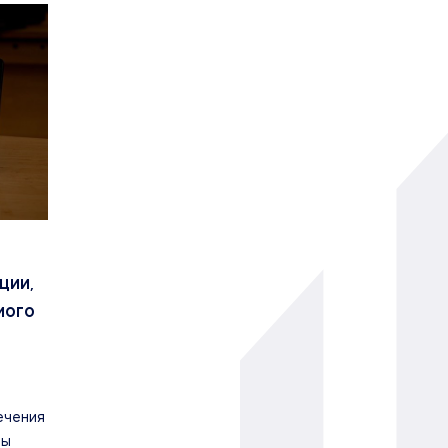
ции,
мого
ечения
ты