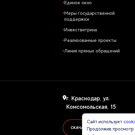
Единое окно
Меры государственной
поддержки
Инвествитрина
Реализованные проекты
Линия прямых обращений
г. Краснодар, ул.
Комсомольская, 15
Сайт использует
cook
СКАЧАТЬ ПРЕЗЕНТАЦИЮ ОБ АГ
Продолжив просмотр с