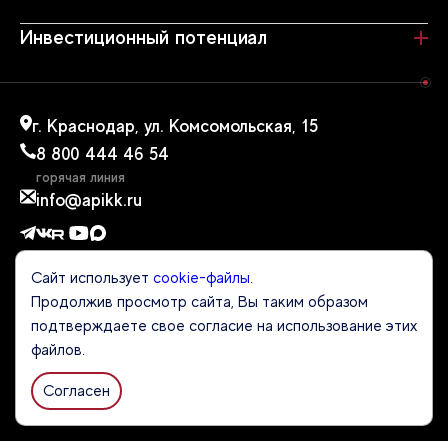
Инвестиционный потенциал
г. Краснодар, ул. Комсомольская, 15
8 800 444 46 54
горячая линия
info@apikk.ru
Сайт использует
cookie-файлы
.
Продолжив просмотр сайта, Вы таким образом
СКАЧАТЬ ПРЕЗЕНТАЦИЮ ОБ АГЕНТСТВЕ
подтверждаете свое согласие на использование этих
файлов.
Политика конфиденциальности
Согласен
Политика обработки персональных данных