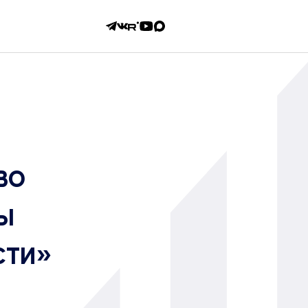
во
ы
сти»