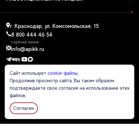
г. Краснодар, ул. Комсомольская, 15
8 800 444 46 54
горячая линия
info@apikk.ru
Сайт использует
cookie-файлы
.
Продолжив просмотр сайта, Вы таким образом
СКАЧАТЬ ПРЕЗЕНТАЦИЮ ОБ АГЕНТСТВЕ
подтверждаете свое согласие на использование этих
файлов.
Политика конфиденциальности
Согласен
Политика обработки персональных данных