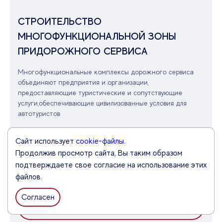
СТРОИТЕЛЬСТВО
МНОГОФУНКЦИОНАЛЬНОЙ ЗОНЫ
ПРИДОРОЖНОГО СЕРВИСА
Многофункциональные комплексы дорожного сервиса
объединяют предприятия и организации,
предоставляющие туристические и сопутствующие
услуги,обеспечивающие цивилизованные условия для
автотуристов
Расположение
Общий объем инвестиций
Сайт использует
cookie-файлы
.
Брюховецкий район
3,1 млрд рублей
Продолжив просмотр сайта, Вы таким образом
Срок окупаемости
подтверждаете свое согласие на использование этих
3 года
файлов.
Согласен
СКАЧАТЬ ПРЕЗЕНТАЦИЮ